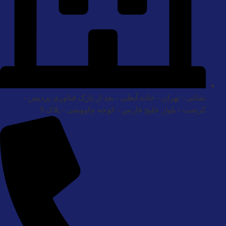
نشانی : تهران - جاده آبعلی - بعد از پارک فناوری پردیس -
کرشت - بلوار خلیج فارس - کوچه چاووشی - پلاک 9