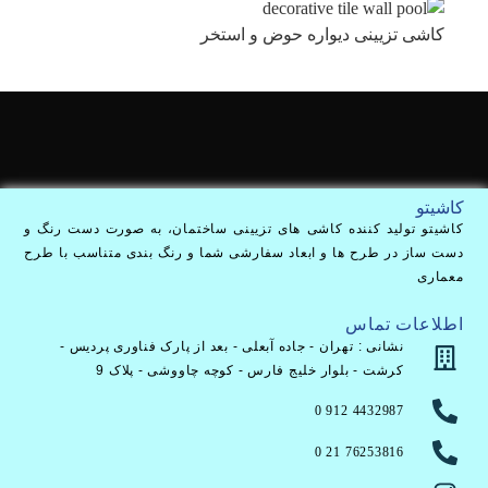
کاشی تزیینی دیواره حوض و استخر
کاشیتو
کاشیتو تولید کننده کاشی های تزیینی ساختمان، به صورت دست رنگ و
دست ساز در طرح ها و ابعاد سفارشی شما و رنگ بندی متناسب با طرح
معماری
اطلاعات تماس
نشانی : تهران - جاده آبعلی - بعد از پارک فناوری پردیس -
کرشت - بلوار خلیج فارس - کوچه چاووشی - پلاک 9
4432987 912 0
76253816 21 0